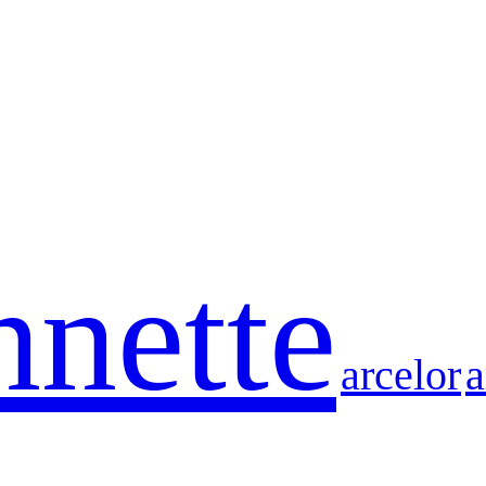
nette
arcelor
a