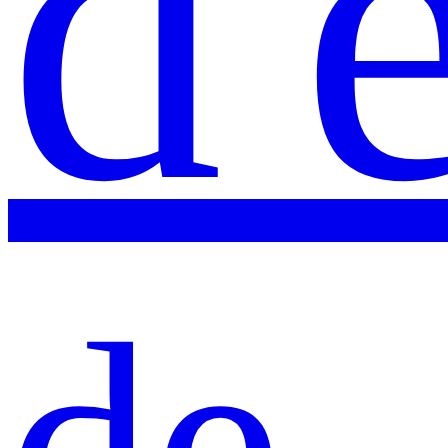
d'
de