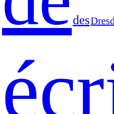
des
Dres
écr