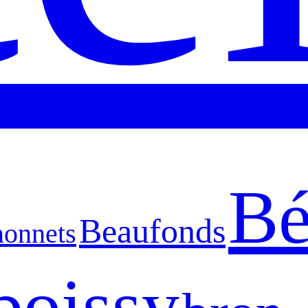
Bé
Beaufonds
nonnets
boissy