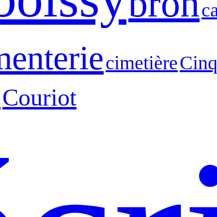
bron
c
menterie
cimetière
Cinq
s
Couriot