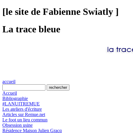
[le site de Fabienne Swiatly ]
La trace bleue
accueil
Accueil
Bibliographie
#LANUITREMUE
Les ateliers d'écriture
Articles sur Remue.net
Le foot un lieu commun
Obsession usine
Résidence Maison Julien Gracq