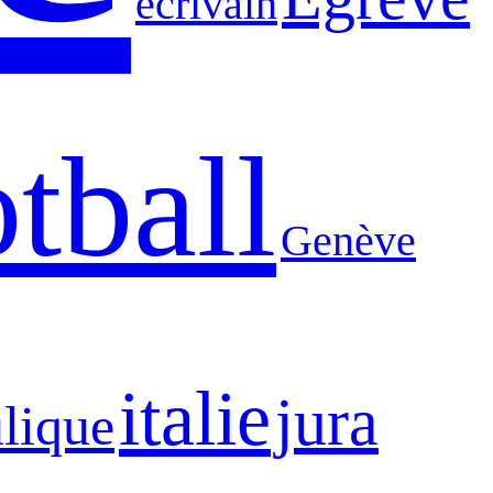
écrivain
tball
Genève
italie
jura
lique