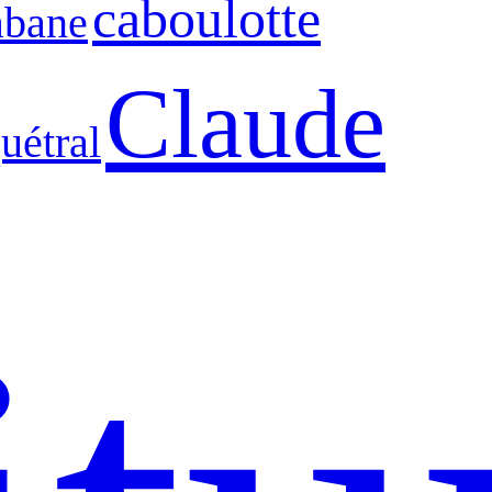
caboulotte
abane
Claude
uétral