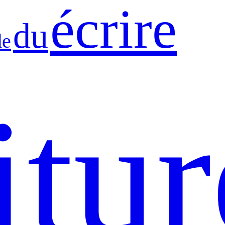
écrire
du
de
itur