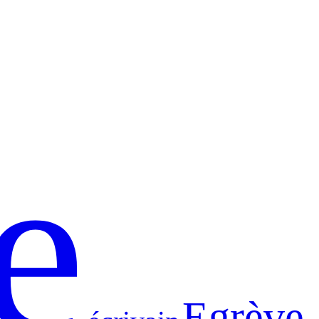
e
Egrève