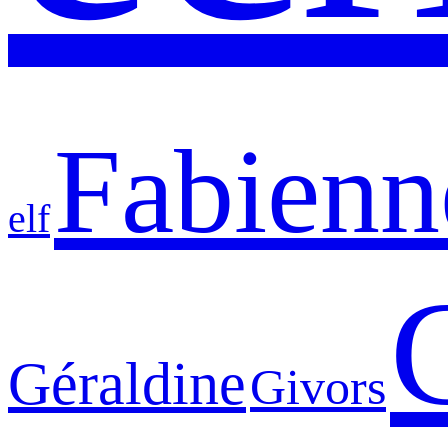
Fabienn
elf
Géraldine
Givors