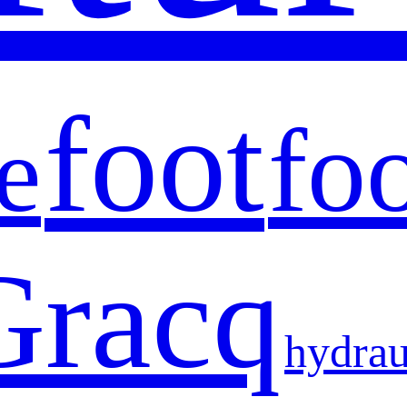
foot
foo
e
Gracq
hydrau