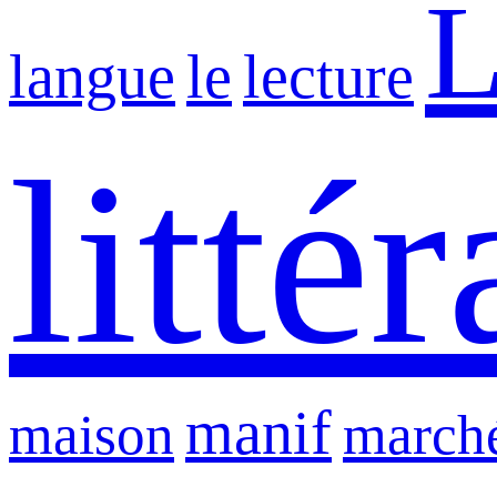
L
langue
le
lecture
litté
manif
maison
march