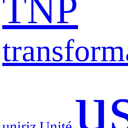
TNP
transform
u
uniriz
Unité