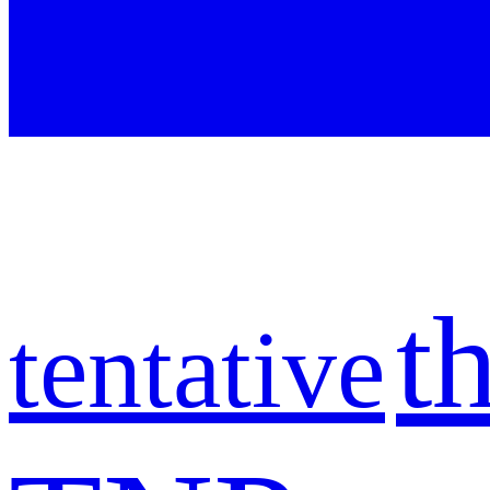
t
tentative