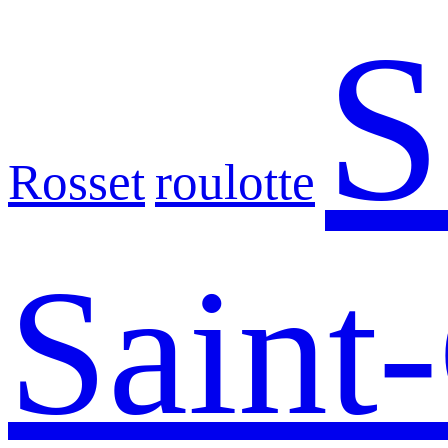
S
Rosset
roulotte
Saint