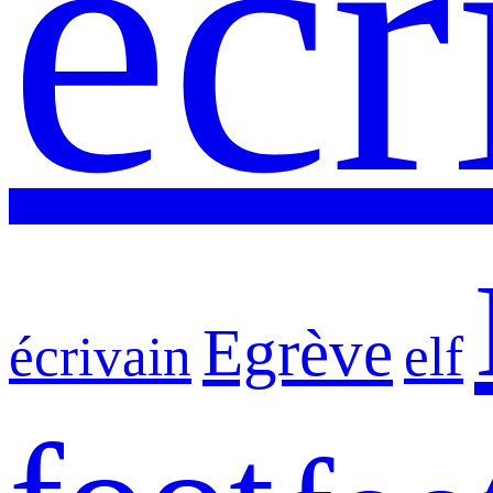
écr
Egrève
écrivain
elf