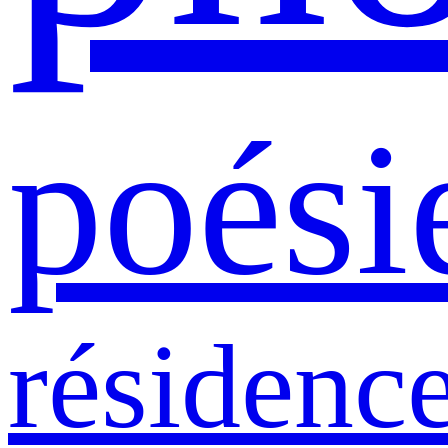
poési
résidenc