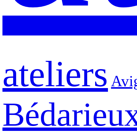
ateliers
Avi
Bédarieu