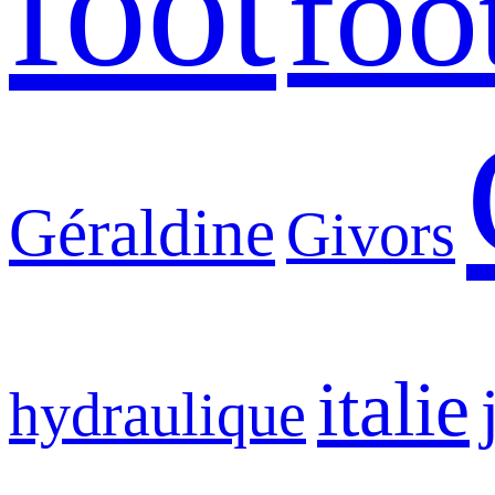
foot
foo
Géraldine
Givors
italie
hydraulique