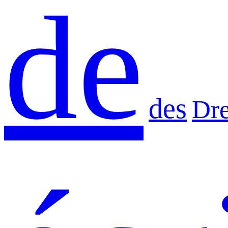
de
des
Dr