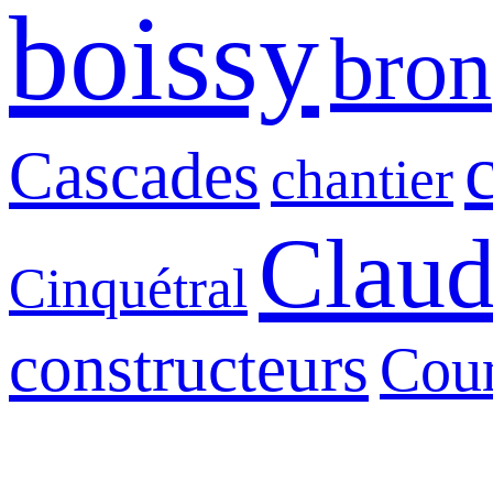
boissy
bron
Cascades
chantier
Claud
Cinquétral
constructeurs
Cour