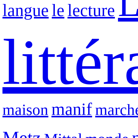
L
langue
le
lecture
litté
manif
maison
march
Metz