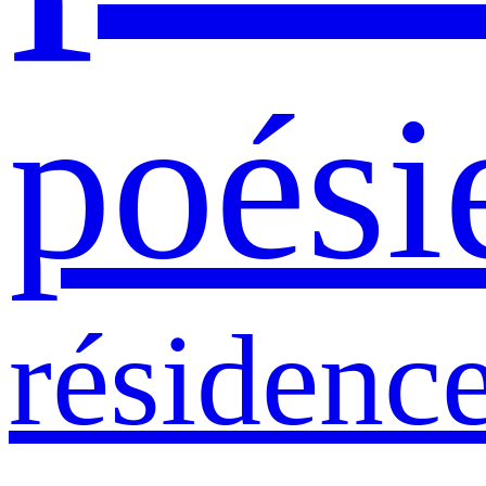
poési
résidenc