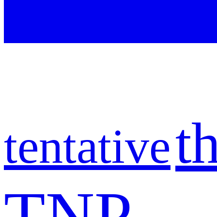
t
tentative
TNP