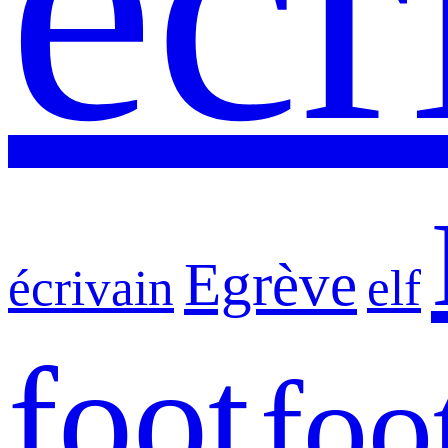
écr
Egrève
écrivain
elf
foot
foo