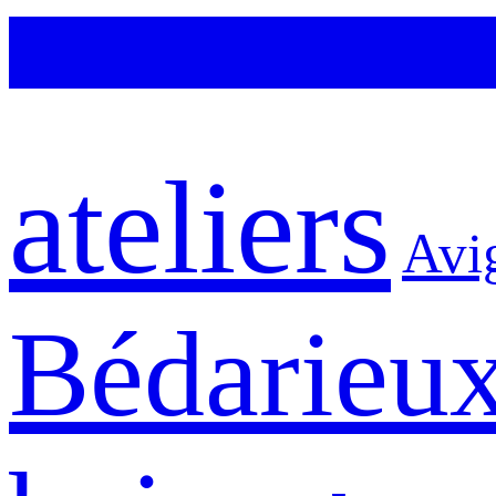
ateliers
Avi
Bédarieu