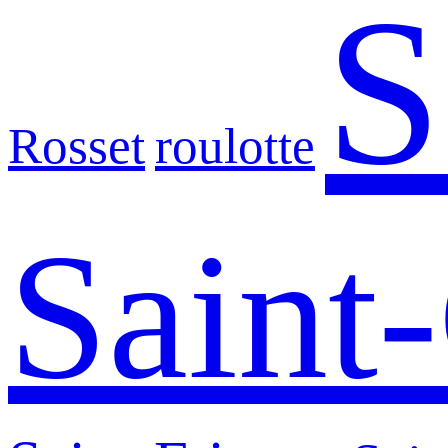
S
Rosset
roulotte
Saint