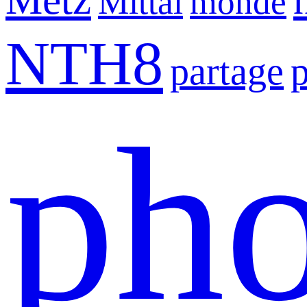
Mittal
monde
NTH8
partage
pho