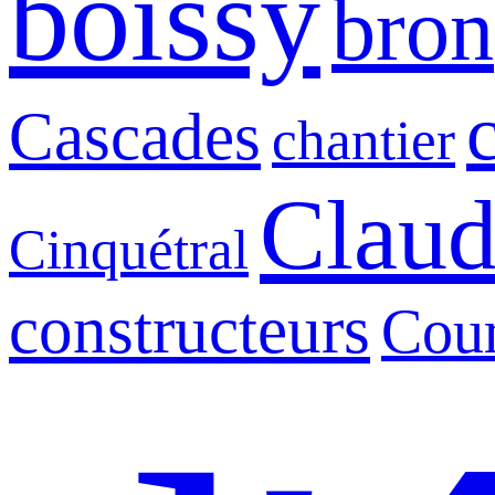
boissy
bron
Cascades
chantier
Claud
Cinquétral
constructeurs
Cour